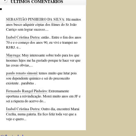
ÚLTIMOS COMENTÁRIOS
SEBASTIÃO PINHEIRO DA SILVA
: Há muitos
anos busco adquirir cópias dos filmes do Sr João
Carriço sem lograr sucesso....
Izabel Cristina Dutra
: então.. Entre o fim dos anos
70 e e o começo dos anos 90, eu vivi e trampei no
RJ/RJ. e...
Mayruga
: Muy interesante sobre todo para los que
tnoemes hijos me ha gustado porque te hace ver que
las cosas obvias,...
paulo renato simoni
: temos muito que lutar pois
sou dependente quimico e sei do preconceito
existente . parabéns .
Fernando Rangel Pinheiro
: Extremamente
oportuna a reivindicação. Morei muito anos em JF e
sei a riqueza do acervo do...
Izabel Cristina Dutra
: Outro dia, encontrei Marai
Cecília, numa galeria. Eu fico feliz toda vez que a
vejo e quero...