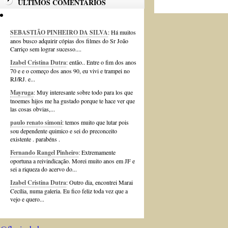
ÚLTIMOS COMENTÁRIOS
SEBASTIÃO PINHEIRO DA SILVA
: Há muitos
anos busco adquirir cópias dos filmes do Sr João
Carriço sem lograr sucesso....
Izabel Cristina Dutra
: então.. Entre o fim dos anos
70 e e o começo dos anos 90, eu vivi e trampei no
RJ/RJ. e...
Mayruga
: Muy interesante sobre todo para los que
tnoemes hijos me ha gustado porque te hace ver que
las cosas obvias,...
paulo renato simoni
: temos muito que lutar pois
sou dependente quimico e sei do preconceito
existente . parabéns .
Fernando Rangel Pinheiro
: Extremamente
oportuna a reivindicação. Morei muito anos em JF e
sei a riqueza do acervo do...
Izabel Cristina Dutra
: Outro dia, encontrei Marai
Cecília, numa galeria. Eu fico feliz toda vez que a
vejo e quero...