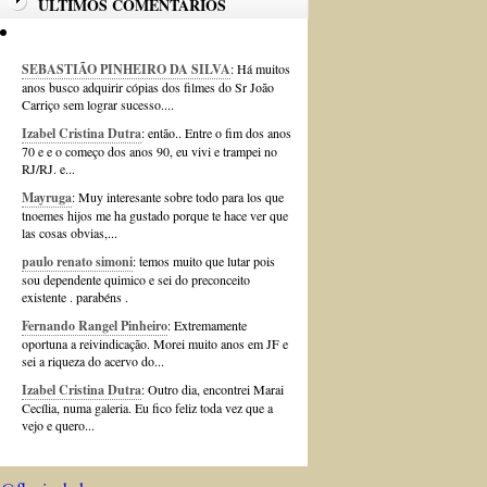
ÚLTIMOS COMENTÁRIOS
SEBASTIÃO PINHEIRO DA SILVA
: Há muitos
anos busco adquirir cópias dos filmes do Sr João
Carriço sem lograr sucesso....
Izabel Cristina Dutra
: então.. Entre o fim dos anos
70 e e o começo dos anos 90, eu vivi e trampei no
RJ/RJ. e...
Mayruga
: Muy interesante sobre todo para los que
tnoemes hijos me ha gustado porque te hace ver que
las cosas obvias,...
paulo renato simoni
: temos muito que lutar pois
sou dependente quimico e sei do preconceito
existente . parabéns .
Fernando Rangel Pinheiro
: Extremamente
oportuna a reivindicação. Morei muito anos em JF e
sei a riqueza do acervo do...
Izabel Cristina Dutra
: Outro dia, encontrei Marai
Cecília, numa galeria. Eu fico feliz toda vez que a
vejo e quero...