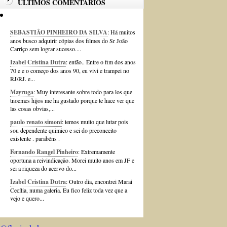
ÚLTIMOS COMENTÁRIOS
SEBASTIÃO PINHEIRO DA SILVA
: Há muitos
anos busco adquirir cópias dos filmes do Sr João
Carriço sem lograr sucesso....
Izabel Cristina Dutra
: então.. Entre o fim dos anos
70 e e o começo dos anos 90, eu vivi e trampei no
RJ/RJ. e...
Mayruga
: Muy interesante sobre todo para los que
tnoemes hijos me ha gustado porque te hace ver que
las cosas obvias,...
paulo renato simoni
: temos muito que lutar pois
sou dependente quimico e sei do preconceito
existente . parabéns .
Fernando Rangel Pinheiro
: Extremamente
oportuna a reivindicação. Morei muito anos em JF e
sei a riqueza do acervo do...
Izabel Cristina Dutra
: Outro dia, encontrei Marai
Cecília, numa galeria. Eu fico feliz toda vez que a
vejo e quero...