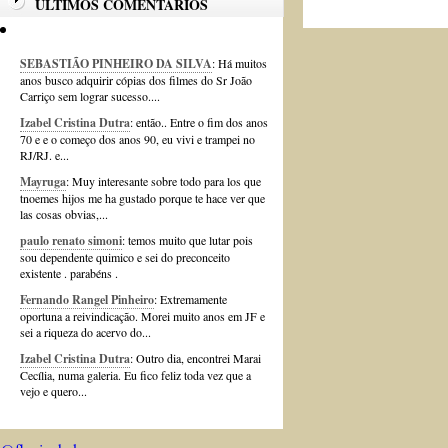
ÚLTIMOS COMENTÁRIOS
SEBASTIÃO PINHEIRO DA SILVA
: Há muitos
anos busco adquirir cópias dos filmes do Sr João
Carriço sem lograr sucesso....
Izabel Cristina Dutra
: então.. Entre o fim dos anos
70 e e o começo dos anos 90, eu vivi e trampei no
RJ/RJ. e...
Mayruga
: Muy interesante sobre todo para los que
tnoemes hijos me ha gustado porque te hace ver que
las cosas obvias,...
paulo renato simoni
: temos muito que lutar pois
sou dependente quimico e sei do preconceito
existente . parabéns .
Fernando Rangel Pinheiro
: Extremamente
oportuna a reivindicação. Morei muito anos em JF e
sei a riqueza do acervo do...
Izabel Cristina Dutra
: Outro dia, encontrei Marai
Cecília, numa galeria. Eu fico feliz toda vez que a
vejo e quero...