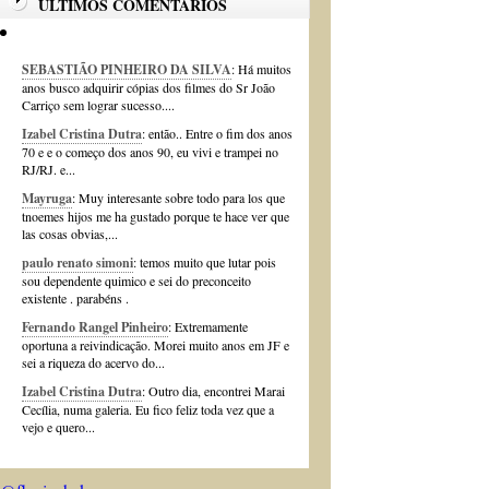
ÚLTIMOS COMENTÁRIOS
SEBASTIÃO PINHEIRO DA SILVA
: Há muitos
anos busco adquirir cópias dos filmes do Sr João
Carriço sem lograr sucesso....
Izabel Cristina Dutra
: então.. Entre o fim dos anos
70 e e o começo dos anos 90, eu vivi e trampei no
RJ/RJ. e...
Mayruga
: Muy interesante sobre todo para los que
tnoemes hijos me ha gustado porque te hace ver que
las cosas obvias,...
paulo renato simoni
: temos muito que lutar pois
sou dependente quimico e sei do preconceito
existente . parabéns .
Fernando Rangel Pinheiro
: Extremamente
oportuna a reivindicação. Morei muito anos em JF e
sei a riqueza do acervo do...
Izabel Cristina Dutra
: Outro dia, encontrei Marai
Cecília, numa galeria. Eu fico feliz toda vez que a
vejo e quero...