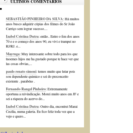
ÚLTIMOS COMENTÁRIOS
SEBASTIÃO PINHEIRO DA SILVA
: Há muitos
anos busco adquirir cópias dos filmes do Sr João
Carriço sem lograr sucesso....
Izabel Cristina Dutra
: então.. Entre o fim dos anos
70 e e o começo dos anos 90, eu vivi e trampei no
RJ/RJ. e...
Mayruga
: Muy interesante sobre todo para los que
tnoemes hijos me ha gustado porque te hace ver que
las cosas obvias,...
paulo renato simoni
: temos muito que lutar pois
sou dependente quimico e sei do preconceito
existente . parabéns .
Fernando Rangel Pinheiro
: Extremamente
oportuna a reivindicação. Morei muito anos em JF e
sei a riqueza do acervo do...
Izabel Cristina Dutra
: Outro dia, encontrei Marai
Cecília, numa galeria. Eu fico feliz toda vez que a
vejo e quero...