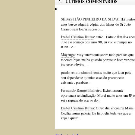
ÚLTIMOS COMENTÁRIOS
SEBASTIÃO PINHEIRO DA SILVA
: Há muito
anos busco adquirir cópias dos filmes do Sr João
Carriço sem lograr sucesso....
Izabel Cristina Dutra
: então.. Entre o fim dos ano
70 e e o começo dos anos 90, eu vivi e trampei no
RJ/RJ. e...
Mayruga
: Muy interesante sobre todo para los que
tnoemes hijos me ha gustado porque te hace ver que
las cosas obvias,...
paulo renato simoni
: temos muito que lutar pois
sou dependente quimico e sei do preconceito
existente . parabéns .
Fernando Rangel Pinheiro
: Extremamente
oportuna a reivindicação. Morei muito anos em JF e
sei a riqueza do acervo do...
Izabel Cristina Dutra
: Outro dia, encontrei Marai
Cecília, numa galeria. Eu fico feliz toda vez que a
vejo e quero...