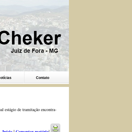
otícias
Contato
l estágio de tramitação encontra-
|
|
Início
Comentar matéria