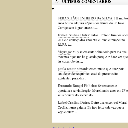
ÚLTIMOS COMENTÁRIOS
SEBASTIÃO PINHEIRO DA SILVA
: Há muito
anos busco adquirir cópias dos filmes do Sr João
Carriço sem lograr sucesso....
Izabel Cristina Dutra
: então.. Entre o fim dos ano
70 e e o começo dos anos 90, eu vivi e trampei no
RJ/RJ. e...
Mayruga
: Muy interesante sobre todo para los que
tnoemes hijos me ha gustado porque te hace ver que
las cosas obvias,...
paulo renato simoni
: temos muito que lutar pois
sou dependente quimico e sei do preconceito
existente . parabéns .
Fernando Rangel Pinheiro
: Extremamente
oportuna a reivindicação. Morei muito anos em JF e
sei a riqueza do acervo do...
Izabel Cristina Dutra
: Outro dia, encontrei Marai
Cecília, numa galeria. Eu fico feliz toda vez que a
vejo e quero...