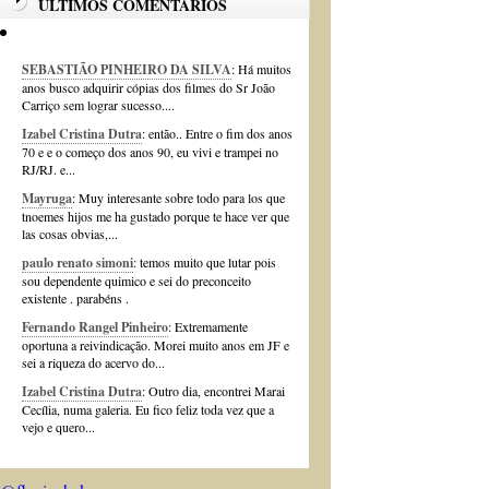
ÚLTIMOS COMENTÁRIOS
SEBASTIÃO PINHEIRO DA SILVA
: Há muitos
anos busco adquirir cópias dos filmes do Sr João
Carriço sem lograr sucesso....
Izabel Cristina Dutra
: então.. Entre o fim dos anos
70 e e o começo dos anos 90, eu vivi e trampei no
RJ/RJ. e...
Mayruga
: Muy interesante sobre todo para los que
tnoemes hijos me ha gustado porque te hace ver que
las cosas obvias,...
paulo renato simoni
: temos muito que lutar pois
sou dependente quimico e sei do preconceito
existente . parabéns .
Fernando Rangel Pinheiro
: Extremamente
oportuna a reivindicação. Morei muito anos em JF e
sei a riqueza do acervo do...
Izabel Cristina Dutra
: Outro dia, encontrei Marai
Cecília, numa galeria. Eu fico feliz toda vez que a
vejo e quero...