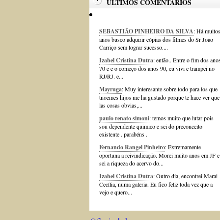
ÚLTIMOS COMENTÁRIOS
SEBASTIÃO PINHEIRO DA SILVA
: Há muito
anos busco adquirir cópias dos filmes do Sr João
Carriço sem lograr sucesso....
Izabel Cristina Dutra
: então.. Entre o fim dos ano
70 e e o começo dos anos 90, eu vivi e trampei no
RJ/RJ. e...
Mayruga
: Muy interesante sobre todo para los que
tnoemes hijos me ha gustado porque te hace ver que
las cosas obvias,...
paulo renato simoni
: temos muito que lutar pois
sou dependente quimico e sei do preconceito
existente . parabéns .
Fernando Rangel Pinheiro
: Extremamente
oportuna a reivindicação. Morei muito anos em JF e
sei a riqueza do acervo do...
Izabel Cristina Dutra
: Outro dia, encontrei Marai
Cecília, numa galeria. Eu fico feliz toda vez que a
vejo e quero...