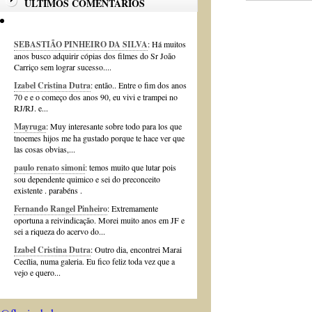
ÚLTIMOS COMENTÁRIOS
SEBASTIÃO PINHEIRO DA SILVA
: Há muitos
anos busco adquirir cópias dos filmes do Sr João
Carriço sem lograr sucesso....
Izabel Cristina Dutra
: então.. Entre o fim dos anos
70 e e o começo dos anos 90, eu vivi e trampei no
RJ/RJ. e...
Mayruga
: Muy interesante sobre todo para los que
tnoemes hijos me ha gustado porque te hace ver que
las cosas obvias,...
paulo renato simoni
: temos muito que lutar pois
sou dependente quimico e sei do preconceito
existente . parabéns .
Fernando Rangel Pinheiro
: Extremamente
oportuna a reivindicação. Morei muito anos em JF e
sei a riqueza do acervo do...
Izabel Cristina Dutra
: Outro dia, encontrei Marai
Cecília, numa galeria. Eu fico feliz toda vez que a
vejo e quero...