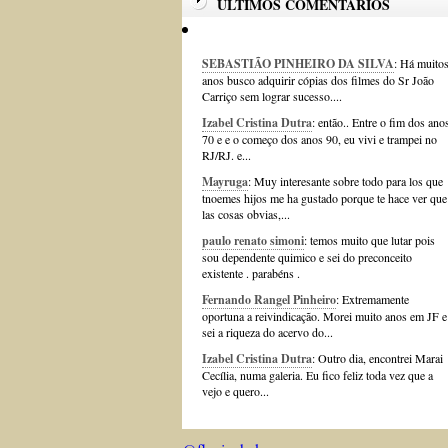
ÚLTIMOS COMENTÁRIOS
SEBASTIÃO PINHEIRO DA SILVA
: Há muito
anos busco adquirir cópias dos filmes do Sr João
Carriço sem lograr sucesso....
Izabel Cristina Dutra
: então.. Entre o fim dos ano
70 e e o começo dos anos 90, eu vivi e trampei no
RJ/RJ. e...
Mayruga
: Muy interesante sobre todo para los que
tnoemes hijos me ha gustado porque te hace ver que
las cosas obvias,...
paulo renato simoni
: temos muito que lutar pois
sou dependente quimico e sei do preconceito
existente . parabéns .
Fernando Rangel Pinheiro
: Extremamente
oportuna a reivindicação. Morei muito anos em JF e
sei a riqueza do acervo do...
Izabel Cristina Dutra
: Outro dia, encontrei Marai
Cecília, numa galeria. Eu fico feliz toda vez que a
vejo e quero...