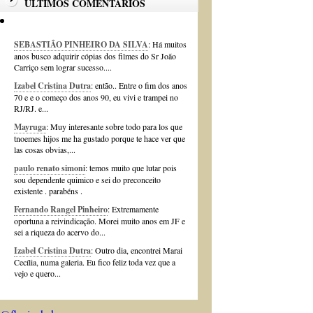
ÚLTIMOS COMENTÁRIOS
SEBASTIÃO PINHEIRO DA SILVA
: Há muitos
anos busco adquirir cópias dos filmes do Sr João
Carriço sem lograr sucesso....
Izabel Cristina Dutra
: então.. Entre o fim dos anos
70 e e o começo dos anos 90, eu vivi e trampei no
RJ/RJ. e...
Mayruga
: Muy interesante sobre todo para los que
tnoemes hijos me ha gustado porque te hace ver que
las cosas obvias,...
paulo renato simoni
: temos muito que lutar pois
sou dependente quimico e sei do preconceito
existente . parabéns .
Fernando Rangel Pinheiro
: Extremamente
oportuna a reivindicação. Morei muito anos em JF e
sei a riqueza do acervo do...
Izabel Cristina Dutra
: Outro dia, encontrei Marai
Cecília, numa galeria. Eu fico feliz toda vez que a
vejo e quero...