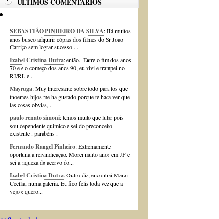
ÚLTIMOS COMENTÁRIOS
SEBASTIÃO PINHEIRO DA SILVA
: Há muitos
anos busco adquirir cópias dos filmes do Sr João
Carriço sem lograr sucesso....
Izabel Cristina Dutra
: então.. Entre o fim dos anos
70 e e o começo dos anos 90, eu vivi e trampei no
RJ/RJ. e...
Mayruga
: Muy interesante sobre todo para los que
tnoemes hijos me ha gustado porque te hace ver que
las cosas obvias,...
paulo renato simoni
: temos muito que lutar pois
sou dependente quimico e sei do preconceito
existente . parabéns .
Fernando Rangel Pinheiro
: Extremamente
oportuna a reivindicação. Morei muito anos em JF e
sei a riqueza do acervo do...
Izabel Cristina Dutra
: Outro dia, encontrei Marai
Cecília, numa galeria. Eu fico feliz toda vez que a
vejo e quero...