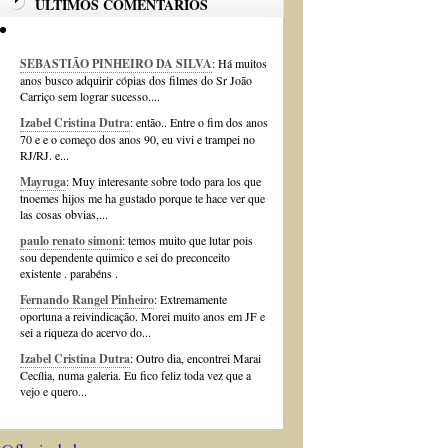
ÚLTIMOS COMENTÁRIOS
SEBASTIÃO PINHEIRO DA SILVA
: Há muitos
anos busco adquirir cópias dos filmes do Sr João
Carriço sem lograr sucesso....
Izabel Cristina Dutra
: então.. Entre o fim dos anos
70 e e o começo dos anos 90, eu vivi e trampei no
RJ/RJ. e...
Mayruga
: Muy interesante sobre todo para los que
tnoemes hijos me ha gustado porque te hace ver que
las cosas obvias,...
paulo renato simoni
: temos muito que lutar pois
sou dependente quimico e sei do preconceito
existente . parabéns .
Fernando Rangel Pinheiro
: Extremamente
oportuna a reivindicação. Morei muito anos em JF e
sei a riqueza do acervo do...
Izabel Cristina Dutra
: Outro dia, encontrei Marai
Cecília, numa galeria. Eu fico feliz toda vez que a
vejo e quero...