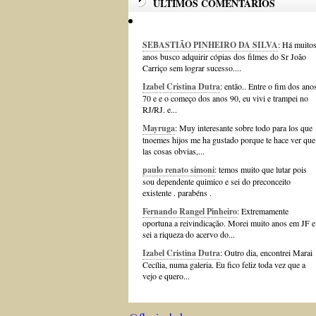
ÚLTIMOS COMENTÁRIOS
SEBASTIÃO PINHEIRO DA SILVA
: Há muito
anos busco adquirir cópias dos filmes do Sr João
Carriço sem lograr sucesso....
Izabel Cristina Dutra
: então.. Entre o fim dos ano
70 e e o começo dos anos 90, eu vivi e trampei no
RJ/RJ. e...
Mayruga
: Muy interesante sobre todo para los que
tnoemes hijos me ha gustado porque te hace ver que
las cosas obvias,...
paulo renato simoni
: temos muito que lutar pois
sou dependente quimico e sei do preconceito
existente . parabéns .
Fernando Rangel Pinheiro
: Extremamente
oportuna a reivindicação. Morei muito anos em JF e
sei a riqueza do acervo do...
Izabel Cristina Dutra
: Outro dia, encontrei Marai
Cecília, numa galeria. Eu fico feliz toda vez que a
vejo e quero...