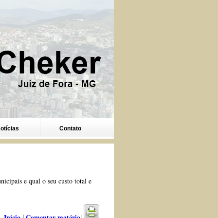
otícias
Contato
icipais e qual o seu custo total e
|
|
Início
Comentar matéria