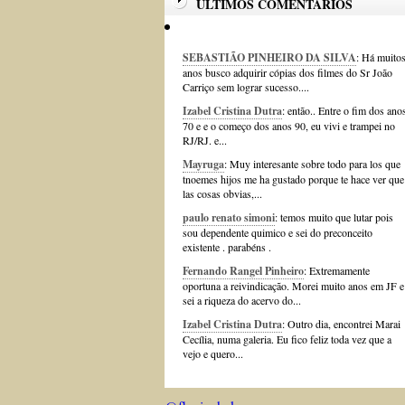
ÚLTIMOS COMENTÁRIOS
SEBASTIÃO PINHEIRO DA SILVA
: Há muito
anos busco adquirir cópias dos filmes do Sr João
Carriço sem lograr sucesso....
Izabel Cristina Dutra
: então.. Entre o fim dos ano
70 e e o começo dos anos 90, eu vivi e trampei no
RJ/RJ. e...
Mayruga
: Muy interesante sobre todo para los que
tnoemes hijos me ha gustado porque te hace ver que
las cosas obvias,...
paulo renato simoni
: temos muito que lutar pois
sou dependente quimico e sei do preconceito
existente . parabéns .
Fernando Rangel Pinheiro
: Extremamente
oportuna a reivindicação. Morei muito anos em JF e
sei a riqueza do acervo do...
Izabel Cristina Dutra
: Outro dia, encontrei Marai
Cecília, numa galeria. Eu fico feliz toda vez que a
vejo e quero...