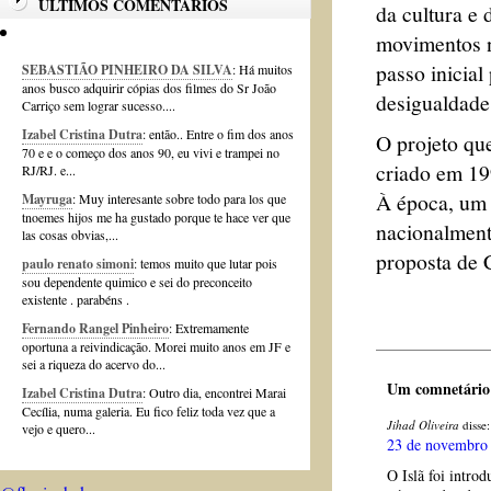
ÚLTIMOS COMENTÁRIOS
da cultura e
movimentos n
passo inicial
SEBASTIÃO PINHEIRO DA SILVA
: Há muitos
anos busco adquirir cópias dos filmes do Sr João
desigualdade 
Carriço sem lograr sucesso....
Izabel Cristina Dutra
: então.. Entre o fim dos anos
O projeto qu
70 e e o começo dos anos 90, eu vivi e trampei no
criado em 19
RJ/RJ. e...
À época, um 
Mayruga
: Muy interesante sobre todo para los que
tnoemes hijos me ha gustado porque te hace ver que
nacionalment
las cosas obvias,...
proposta de 
paulo renato simoni
: temos muito que lutar pois
sou dependente quimico e sei do preconceito
existente . parabéns .
Fernando Rangel Pinheiro
: Extremamente
oportuna a reivindicação. Morei muito anos em JF e
sei a riqueza do acervo do...
Um comnetário 
Izabel Cristina Dutra
: Outro dia, encontrei Marai
Cecília, numa galeria. Eu fico feliz toda vez que a
Jihad Oliveira
disse:
vejo e quero...
23 de novembro 
O Islã foi intro