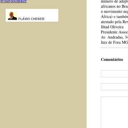
@flaviocheker
número de adepto
africanos no Bra
o movimento neg
África) e também
atestado pela Re
Jihad Oliveira
Presidente Asso
Av. Andradas, 3
Juiz de Fora MG
Comentários