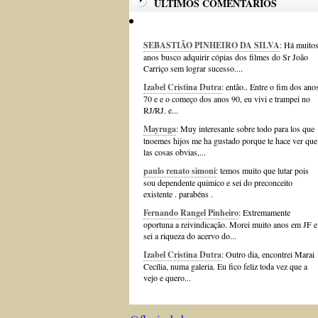
ÚLTIMOS COMENTÁRIOS
SEBASTIÃO PINHEIRO DA SILVA
: Há muito
anos busco adquirir cópias dos filmes do Sr João
Carriço sem lograr sucesso....
Izabel Cristina Dutra
: então.. Entre o fim dos ano
70 e e o começo dos anos 90, eu vivi e trampei no
RJ/RJ. e...
Mayruga
: Muy interesante sobre todo para los que
tnoemes hijos me ha gustado porque te hace ver que
las cosas obvias,...
paulo renato simoni
: temos muito que lutar pois
sou dependente quimico e sei do preconceito
existente . parabéns .
Fernando Rangel Pinheiro
: Extremamente
oportuna a reivindicação. Morei muito anos em JF e
sei a riqueza do acervo do...
Izabel Cristina Dutra
: Outro dia, encontrei Marai
Cecília, numa galeria. Eu fico feliz toda vez que a
vejo e quero...