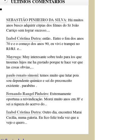
ÚLTIMOS COMENTÁRIOS
SEBASTIÃO PINHEIRO DA SILVA
: Há muitos
anos busco adquirir cópias dos filmes do Sr João
Carriço sem lograr sucesso....
Izabel Cristina Dutra
: então.. Entre o fim dos anos
70 e e o começo dos anos 90, eu vivi e trampei no
RJ/RJ. e...
Mayruga
: Muy interesante sobre todo para los que
tnoemes hijos me ha gustado porque te hace ver que
las cosas obvias,...
paulo renato simoni
: temos muito que lutar pois
sou dependente quimico e sei do preconceito
existente . parabéns .
Fernando Rangel Pinheiro
: Extremamente
oportuna a reivindicação. Morei muito anos em JF e
sei a riqueza do acervo do...
Izabel Cristina Dutra
: Outro dia, encontrei Marai
Cecília, numa galeria. Eu fico feliz toda vez que a
vejo e quero...