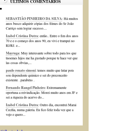
ÚLTIMOS COMENTÁRIOS
SEBASTIÃO PINHEIRO DA SILVA
: Há muitos
anos busco adquirir cópias dos filmes do Sr João
Carriço sem lograr sucesso....
Izabel Cristina Dutra
: então.. Entre o fim dos anos
70 e e o começo dos anos 90, eu vivi e trampei no
RJ/RJ. e...
Mayruga
: Muy interesante sobre todo para los que
tnoemes hijos me ha gustado porque te hace ver que
las cosas obvias,...
paulo renato simoni
: temos muito que lutar pois
sou dependente quimico e sei do preconceito
existente . parabéns .
Fernando Rangel Pinheiro
: Extremamente
oportuna a reivindicação. Morei muito anos em JF e
sei a riqueza do acervo do...
Izabel Cristina Dutra
: Outro dia, encontrei Marai
Cecília, numa galeria. Eu fico feliz toda vez que a
vejo e quero...