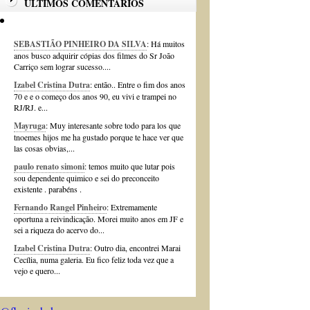
ÚLTIMOS COMENTÁRIOS
SEBASTIÃO PINHEIRO DA SILVA
: Há muitos
anos busco adquirir cópias dos filmes do Sr João
Carriço sem lograr sucesso....
Izabel Cristina Dutra
: então.. Entre o fim dos anos
70 e e o começo dos anos 90, eu vivi e trampei no
RJ/RJ. e...
Mayruga
: Muy interesante sobre todo para los que
tnoemes hijos me ha gustado porque te hace ver que
las cosas obvias,...
paulo renato simoni
: temos muito que lutar pois
sou dependente quimico e sei do preconceito
existente . parabéns .
Fernando Rangel Pinheiro
: Extremamente
oportuna a reivindicação. Morei muito anos em JF e
sei a riqueza do acervo do...
Izabel Cristina Dutra
: Outro dia, encontrei Marai
Cecília, numa galeria. Eu fico feliz toda vez que a
vejo e quero...