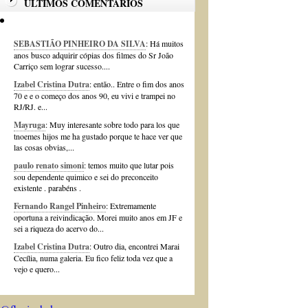
ÚLTIMOS COMENTÁRIOS
SEBASTIÃO PINHEIRO DA SILVA
: Há muitos
anos busco adquirir cópias dos filmes do Sr João
Carriço sem lograr sucesso....
Izabel Cristina Dutra
: então.. Entre o fim dos anos
70 e e o começo dos anos 90, eu vivi e trampei no
RJ/RJ. e...
Mayruga
: Muy interesante sobre todo para los que
tnoemes hijos me ha gustado porque te hace ver que
las cosas obvias,...
paulo renato simoni
: temos muito que lutar pois
sou dependente quimico e sei do preconceito
existente . parabéns .
Fernando Rangel Pinheiro
: Extremamente
oportuna a reivindicação. Morei muito anos em JF e
sei a riqueza do acervo do...
Izabel Cristina Dutra
: Outro dia, encontrei Marai
Cecília, numa galeria. Eu fico feliz toda vez que a
vejo e quero...