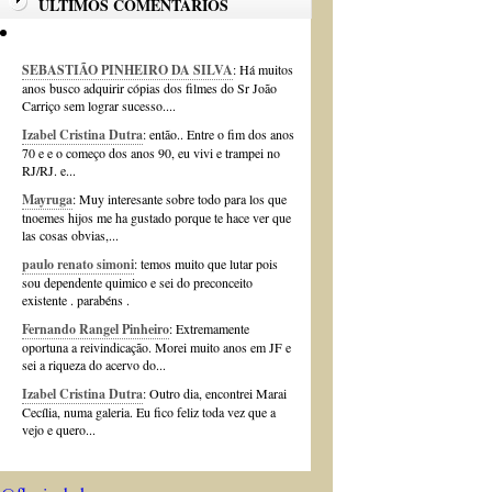
ÚLTIMOS COMENTÁRIOS
SEBASTIÃO PINHEIRO DA SILVA
: Há muitos
anos busco adquirir cópias dos filmes do Sr João
Carriço sem lograr sucesso....
Izabel Cristina Dutra
: então.. Entre o fim dos anos
70 e e o começo dos anos 90, eu vivi e trampei no
RJ/RJ. e...
Mayruga
: Muy interesante sobre todo para los que
tnoemes hijos me ha gustado porque te hace ver que
las cosas obvias,...
paulo renato simoni
: temos muito que lutar pois
sou dependente quimico e sei do preconceito
existente . parabéns .
Fernando Rangel Pinheiro
: Extremamente
oportuna a reivindicação. Morei muito anos em JF e
sei a riqueza do acervo do...
Izabel Cristina Dutra
: Outro dia, encontrei Marai
Cecília, numa galeria. Eu fico feliz toda vez que a
vejo e quero...