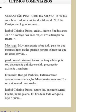
ÚLTIMOS COMENTÁRIOS
SEBASTIÃO PINHEIRO DA SILVA
: Há muitos
anos busco adquirir cópias dos filmes do Sr João
Carriço sem lograr sucesso....
Izabel Cristina Dutra
: então.. Entre o fim dos anos
70 e e o começo dos anos 90, eu vivi e trampei no
RJ/RJ. e...
Mayruga
: Muy interesante sobre todo para los que
tnoemes hijos me ha gustado porque te hace ver que
las cosas obvias,...
paulo renato simoni
: temos muito que lutar pois
sou dependente quimico e sei do preconceito
existente . parabéns .
Fernando Rangel Pinheiro
: Extremamente
oportuna a reivindicação. Morei muito anos em JF e
sei a riqueza do acervo do...
Izabel Cristina Dutra
: Outro dia, encontrei Marai
Cecília, numa galeria. Eu fico feliz toda vez que a
vejo e quero...