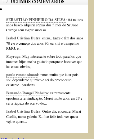
ÚLTIMOS COMENTÁRIOS
SEBASTIÃO PINHEIRO DA SILVA
: Há muitos
anos busco adquirir cópias dos filmes do Sr João
Carriço sem lograr sucesso....
Izabel Cristina Dutra
: então.. Entre o fim dos anos
70 e e o começo dos anos 90, eu vivi e trampei no
RJ/RJ. e...
Mayruga
: Muy interesante sobre todo para los que
tnoemes hijos me ha gustado porque te hace ver que
las cosas obvias,...
paulo renato simoni
: temos muito que lutar pois
sou dependente quimico e sei do preconceito
existente . parabéns .
Fernando Rangel Pinheiro
: Extremamente
oportuna a reivindicação. Morei muito anos em JF e
sei a riqueza do acervo do...
Izabel Cristina Dutra
: Outro dia, encontrei Marai
Cecília, numa galeria. Eu fico feliz toda vez que a
vejo e quero...