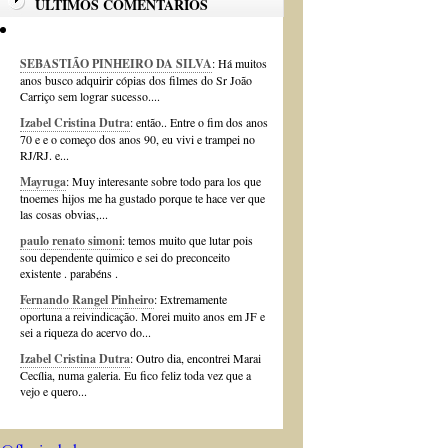
ÚLTIMOS COMENTÁRIOS
SEBASTIÃO PINHEIRO DA SILVA
: Há muitos
anos busco adquirir cópias dos filmes do Sr João
Carriço sem lograr sucesso....
Izabel Cristina Dutra
: então.. Entre o fim dos anos
70 e e o começo dos anos 90, eu vivi e trampei no
RJ/RJ. e...
Mayruga
: Muy interesante sobre todo para los que
tnoemes hijos me ha gustado porque te hace ver que
las cosas obvias,...
paulo renato simoni
: temos muito que lutar pois
sou dependente quimico e sei do preconceito
existente . parabéns .
Fernando Rangel Pinheiro
: Extremamente
oportuna a reivindicação. Morei muito anos em JF e
sei a riqueza do acervo do...
Izabel Cristina Dutra
: Outro dia, encontrei Marai
Cecília, numa galeria. Eu fico feliz toda vez que a
vejo e quero...