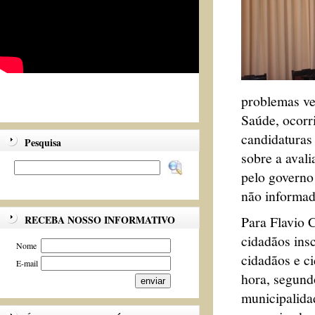
problemas ve
Saúde, ocorr
candidaturas 
Pesquisa
sobre a aval
pelo governo
não informad
Para Flavio C
RECEBA NOSSO INFORMATIVO
cidadãos ins
Nome
cidadãos e ci
E-mail
hora, segund
municipalidad