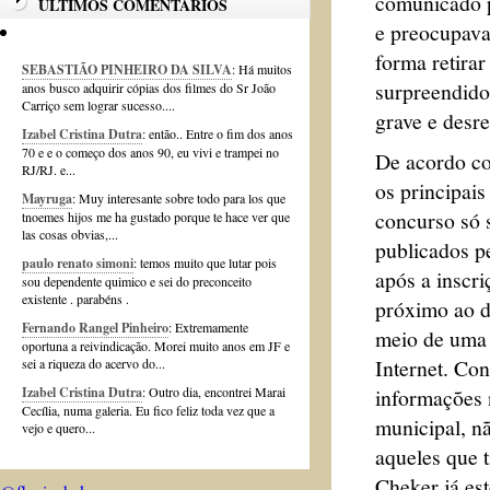
comunicado p
ÚLTIMOS COMENTÁRIOS
e preocupava
forma retira
SEBASTIÃO PINHEIRO DA SILVA
: Há muitos
surpreendido
anos busco adquirir cópias dos filmes do Sr João
Carriço sem lograr sucesso....
grave e desr
Izabel Cristina Dutra
: então.. Entre o fim dos anos
70 e e o começo dos anos 90, eu vivi e trampei no
De acordo co
RJ/RJ. e...
os principais
Mayruga
: Muy interesante sobre todo para los que
concurso só 
tnoemes hijos me ha gustado porque te hace ver que
las cosas obvias,...
publicados pe
paulo renato simoni
: temos muito que lutar pois
após a inscr
sou dependente quimico e sei do preconceito
existente . parabéns .
próximo ao d
Fernando Rangel Pinheiro
: Extremamente
meio de uma
oportuna a reivindicação. Morei muito anos em JF e
Internet. Con
sei a riqueza do acervo do...
informações 
Izabel Cristina Dutra
: Outro dia, encontrei Marai
Cecília, numa galeria. Eu fico feliz toda vez que a
municipal, n
vejo e quero...
aqueles que 
Cheker já es