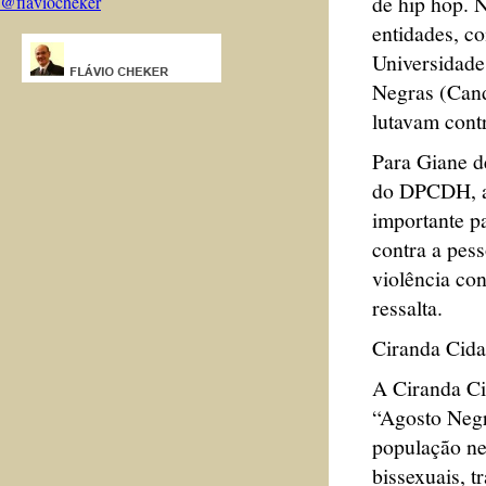
de hip hop. 
@flaviocheker
entidades, c
Universidade
Negras (Cand
lutavam contr
Para Giane d
do DPCDH, am
importante pa
contra a pes
violência co
ressalta.
Ciranda Cid
A Ciranda Ci
“Agosto Negr
população ne
bissexuais, t