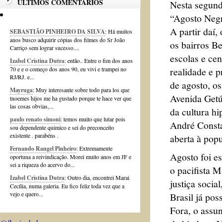
ÚLTIMOS COMENTÁRIOS
Nesta segunda
“Agosto Negr
A partir daí,
SEBASTIÃO PINHEIRO DA SILVA
: Há muitos
anos busco adquirir cópias dos filmes do Sr João
os bairros B
Carriço sem lograr sucesso....
escolas e ce
Izabel Cristina Dutra
: então.. Entre o fim dos anos
realidade e 
70 e e o começo dos anos 90, eu vivi e trampei no
RJ/RJ. e...
de agosto, o
Mayruga
: Muy interesante sobre todo para los que
Avenida Getú
tnoemes hijos me ha gustado porque te hace ver que
las cosas obvias,...
da cultura hi
paulo renato simoni
: temos muito que lutar pois
André Consta
sou dependente quimico e sei do preconceito
existente . parabéns .
aberta à pop
Fernando Rangel Pinheiro
: Extremamente
Agosto foi es
oportuna a reivindicação. Morei muito anos em JF e
sei a riqueza do acervo do...
o pacifista M
Izabel Cristina Dutra
: Outro dia, encontrei Marai
justiça soci
Cecília, numa galeria. Eu fico feliz toda vez que a
vejo e quero...
Brasil já po
Fora, o assu