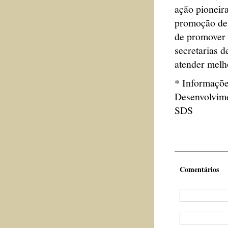
ação pioneira
promoção de 
de promover 
secretarias 
atender melh
* Informaçõe
Desenvolvime
SDS
Comentários