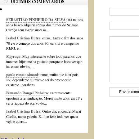
ÚLTIMOS COMENTÁRIOS
SEBASTIÃO PINHEIRO DA SILVA
: Há muitos
anos busco adquirir cópias dos filmes do Sr João
Carriço sem lograr sucesso....
Izabel Cristina Dutra
: então.. Entre o fim dos anos
70 e e o começo dos anos 90, eu vivi e trampei no
RJ/RJ. e...
Mayruga
: Muy interesante sobre todo para los que
tnoemes hijos me ha gustado porque te hace ver que
las cosas obvias,...
paulo renato simoni
: temos muito que lutar pois
sou dependente quimico e sei do preconceito
existente . parabéns .
Fernando Rangel Pinheiro
: Extremamente
oportuna a reivindicação. Morei muito anos em JF e
sei a riqueza do acervo do...
Izabel Cristina Dutra
: Outro dia, encontrei Marai
Cecília, numa galeria. Eu fico feliz toda vez que a
vejo e quero...