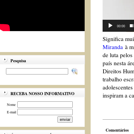
00:00
Significa mu
Miranda
à mi
de luta pelo
Pesquisa
país nesta ár
Direitos Hum
trabalho escr
adolescentes
RECEBA NOSSO INFORMATIVO
inspiram a ca
Nome
E-mail
Comentários