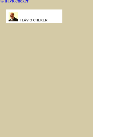
@flaviocheker