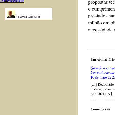
@flaviocheker
propostas téc
o cumpriment
prestados sat
milhão em ob
necessidade 
Um comnetár
Quando o carnav
Um parlamentar 
10 de maio de 2
[…] Rodoviário M
matéria), assim
rodoviária. A [
Comentários