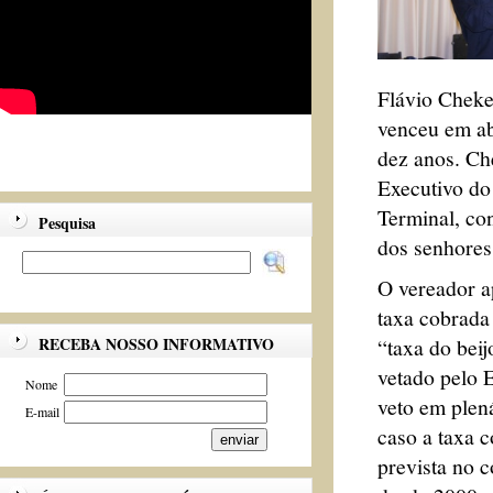
Flávio Cheker
venceu em ab
dez anos. Ch
Executivo do
Terminal, co
Pesquisa
dos senhores
O vereador a
taxa cobrada
“taxa do beij
RECEBA NOSSO INFORMATIVO
vetado pelo 
Nome
veto em plen
E-mail
caso a taxa 
prevista no c