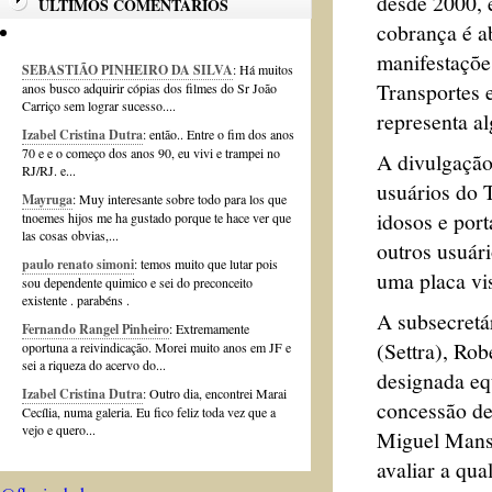
desde 2000, 
ÚLTIMOS COMENTÁRIOS
cobrança é a
manifestações
SEBASTIÃO PINHEIRO DA SILVA
: Há muitos
Transportes 
anos busco adquirir cópias dos filmes do Sr João
Carriço sem lograr sucesso....
representa a
Izabel Cristina Dutra
: então.. Entre o fim dos anos
70 e e o começo dos anos 90, eu vivi e trampei no
A divulgação
RJ/RJ. e...
usuários do 
Mayruga
: Muy interesante sobre todo para los que
idosos e port
tnoemes hijos me ha gustado porque te hace ver que
las cosas obvias,...
outros usuár
paulo renato simoni
: temos muito que lutar pois
uma placa vi
sou dependente quimico e sei do preconceito
existente . parabéns .
A subsecretá
Fernando Rangel Pinheiro
: Extremamente
(Settra), Ro
oportuna a reivindicação. Morei muito anos em JF e
sei a riqueza do acervo do...
designada equ
Izabel Cristina Dutra
: Outro dia, encontrei Marai
concessão de
Cecília, numa galeria. Eu fico feliz toda vez que a
vejo e quero...
Miguel Mansu
avaliar a qu