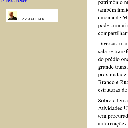
@flaviocheker
patrimônio ma
também imate
cinema de Mi
pode cumprir
compartilham
Diversas mani
sala se tran
do prédio ond
grande transt
proximidade 
Branco e Rua
estruturas do
Sobre o tema
Atividades U
tem procurad
autorizações