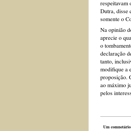
respeitavam 
Dutra, disse 
somente o Co
Na opinião d
aprecie o qua
o tombamento
declaração de
tanto, inclus
modifique a e
proposição. 
ao máximo ju
pelos interes
Um comnetário t