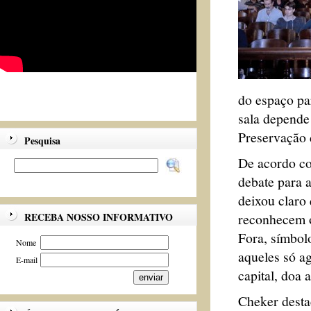
do espaço pa
sala depende
Preservação d
Pesquisa
De acordo co
debate para 
deixou claro 
reconhecem o
RECEBA NOSSO INFORMATIVO
Fora, símbol
Nome
aqueles só a
E-mail
capital, doa 
Cheker desta