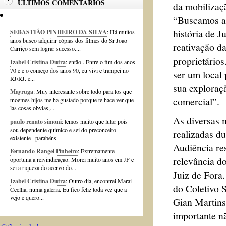
ÚLTIMOS COMENTÁRIOS
da mobilizaç
“Buscamos a
história de J
SEBASTIÃO PINHEIRO DA SILVA
: Há muitos
anos busco adquirir cópias dos filmes do Sr João
reativação da
Carriço sem lograr sucesso....
proprietários
Izabel Cristina Dutra
: então.. Entre o fim dos anos
70 e e o começo dos anos 90, eu vivi e trampei no
ser um local 
RJ/RJ. e...
sua exploraç
Mayruga
: Muy interesante sobre todo para los que
comercial”.
tnoemes hijos me ha gustado porque te hace ver que
las cosas obvias,...
As diversas 
paulo renato simoni
: temos muito que lutar pois
sou dependente quimico e sei do preconceito
realizadas du
existente . parabéns .
Audiência re
Fernando Rangel Pinheiro
: Extremamente
relevância do
oportuna a reivindicação. Morei muito anos em JF e
sei a riqueza do acervo do...
Juiz de Fora
Izabel Cristina Dutra
: Outro dia, encontrei Marai
do Coletivo 
Cecília, numa galeria. Eu fico feliz toda vez que a
vejo e quero...
Gian Martins
importante n