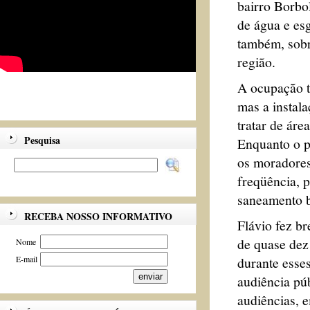
bairro Borbo
de água e es
também, sobr
região.
A ocupação t
mas a instala
tratar de áre
Pesquisa
Enquanto o p
os moradores
freqüência, 
saneamento 
RECEBA NOSSO INFORMATIVO
Flávio fez br
de quase dez 
Nome
durante esse
E-mail
audiência púb
audiências, 