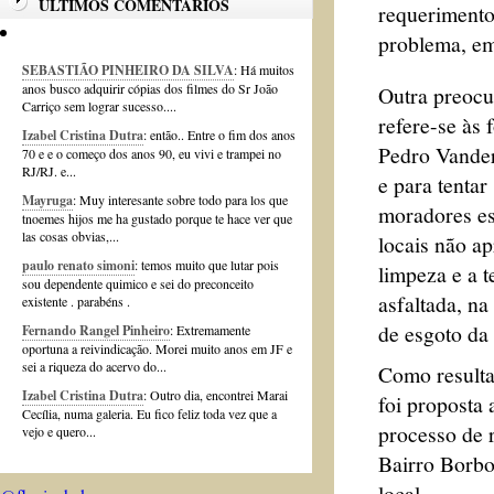
ÚLTIMOS COMENTÁRIOS
requerimento
problema, em
SEBASTIÃO PINHEIRO DA SILVA
: Há muitos
anos busco adquirir cópias dos filmes do Sr João
Outra preoc
Carriço sem lograr sucesso....
refere-se às 
Izabel Cristina Dutra
: então.. Entre o fim dos anos
Pedro Vander
70 e e o começo dos anos 90, eu vivi e trampei no
RJ/RJ. e...
e para tentar
Mayruga
: Muy interesante sobre todo para los que
moradores es
tnoemes hijos me ha gustado porque te hace ver que
las cosas obvias,...
locais não a
paulo renato simoni
: temos muito que lutar pois
limpeza e a t
sou dependente quimico e sei do preconceito
asfaltada, na
existente . parabéns .
de esgoto da 
Fernando Rangel Pinheiro
: Extremamente
oportuna a reivindicação. Morei muito anos em JF e
sei a riqueza do acervo do...
Como resulta
Izabel Cristina Dutra
: Outro dia, encontrei Marai
foi proposta
Cecília, numa galeria. Eu fico feliz toda vez que a
processo de 
vejo e quero...
Bairro Borbol
local.