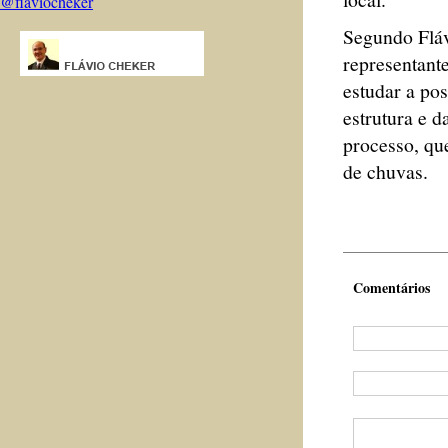
@flaviocheker
Segundo Fláv
representante
estudar a pos
estrutura e d
processo, qu
de chuvas.
Comentários