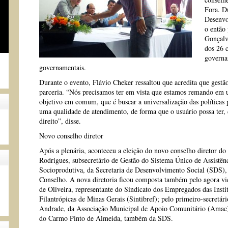
Fora. Du
Desenvo
o então
Gonçalv
dos 26 c
governa
governamentais.
Durante o evento, Flávio Cheker ressaltou que acredita que gest
parceria. “Nós precisamos ter em vista que estamos remando em
objetivo em comum, que é buscar a universalização das políticas pú
uma qualidade de atendimento, de forma que o usuário possa ter, 
direito”, disse.
Novo conselho diretor
Após a plenária, aconteceu a eleição do novo conselho diretor 
Rodrigues, subsecretário de Gestão do Sistema Único de Assistênc
Socioprodutiva, da Secretaria de Desenvolvimento Social (SDS), f
Conselho. A nova diretoria ficou composta também pelo agora vi
de Oliveira, representante do Sindicato dos Empregados das Instit
Filantrópicas de Minas Gerais (Sintibref); pelo primeiro-secretá
Andrade, da Associação Municipal de Apoio Comunitário (Amac);
do Carmo Pinto de Almeida, também da SDS.