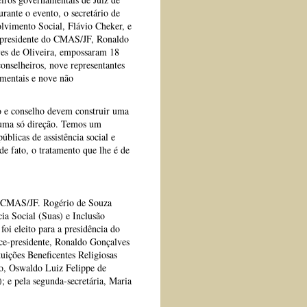
rante o evento, o secretário de
lvimento Social, Flávio Cheker, e
 presidente do CMAS/JF, Ronaldo
es de Oliveira, empossaram 18
onselheiros, nove representantes
mentais e nove não
ão e conselho devem construir uma
 uma só direção. Temos um
blicas de assistência social e
de fato, o tratamento que lhe é de
do CMAS/JF. Rogério de Souza
ia Social (Suas) e Inclusão
oi eleito para a presidência do
ce-presidente, Ronaldo Gonçalves
uições Beneficentes Religiosas
rio, Oswaldo Luiz Felippe de
 e pela segunda-secretária, Maria