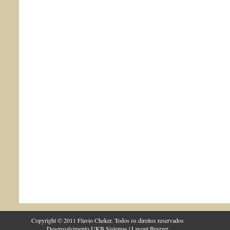
Copyright © 2011 Flavio Cheker. Todos os direitos reservados
Desenvolvimento
UKB Sistemas
| Layout
Brazzer