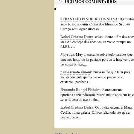
ÚLTIMOS COMENTÁRIOS
SEBASTIÃO PINHEIRO DA SILVA
: Há muito
anos busco adquirir cópias dos filmes do Sr João
Carriço sem lograr sucesso....
Izabel Cristina Dutra
: então.. Entre o fim dos ano
70 e e o começo dos anos 90, eu vivi e trampei no
RJ/RJ. e...
Mayruga
: Muy interesante sobre todo para los que
tnoemes hijos me ha gustado porque te hace ver que
las cosas obvias,...
paulo renato simoni
: temos muito que lutar pois
sou dependente quimico e sei do preconceito
existente . parabéns .
Fernando Rangel Pinheiro
: Extremamente
oportuna a reivindicação. Morei muito anos em JF e
sei a riqueza do acervo do...
Izabel Cristina Dutra
: Outro dia, encontrei Marai
Cecília, numa galeria. Eu fico feliz toda vez que a
vejo e quero...