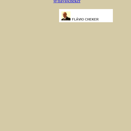
@flaviocheker