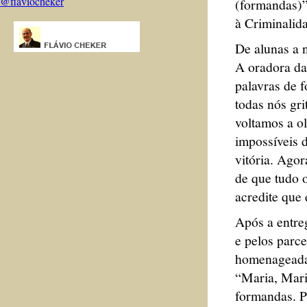
@flaviocheker
(formandas)”
à Criminalid
De alunas a n
A oradora da
palavras de 
todas nós gr
voltamos a o
impossíveis 
vitória. Ago
de que tudo 
acredite que 
Após a entreg
e pelos parce
homenageada
“Maria, Mari
formandas. P