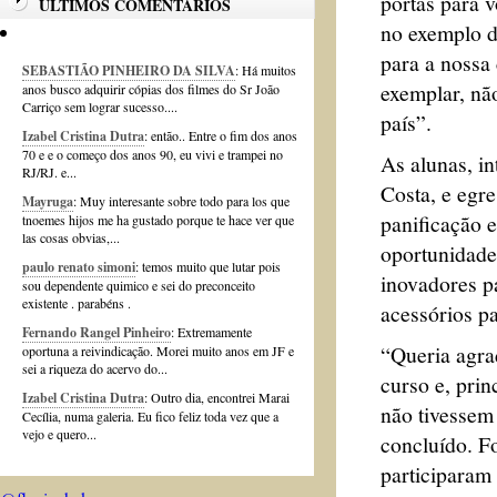
portas para v
ÚLTIMOS COMENTÁRIOS
no exemplo d
para a nossa
SEBASTIÃO PINHEIRO DA SILVA
: Há muitos
exemplar, nã
anos busco adquirir cópias dos filmes do Sr João
Carriço sem lograr sucesso....
país”.
Izabel Cristina Dutra
: então.. Entre o fim dos anos
70 e e o começo dos anos 90, eu vivi e trampei no
As alunas, i
RJ/RJ. e...
Costa, e egre
Mayruga
: Muy interesante sobre todo para los que
panificação e
tnoemes hijos me ha gustado porque te hace ver que
las cosas obvias,...
oportunidade
paulo renato simoni
: temos muito que lutar pois
inovadores p
sou dependente quimico e sei do preconceito
existente . parabéns .
acessórios pa
Fernando Rangel Pinheiro
: Extremamente
“Queria agra
oportuna a reivindicação. Morei muito anos em JF e
sei a riqueza do acervo do...
curso e, pri
Izabel Cristina Dutra
: Outro dia, encontrei Marai
não tivessem 
Cecília, numa galeria. Eu fico feliz toda vez que a
vejo e quero...
concluído. F
participaram