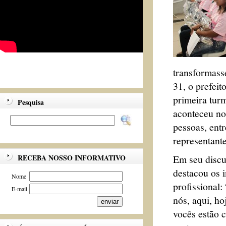
transformass
31, o prefeit
primeira tur
Pesquisa
aconteceu no
pessoas, entr
representante
Em seu discu
RECEBA NOSSO INFORMATIVO
destacou os i
Nome
profissional
E-mail
nós, aqui, ho
vocês estão 