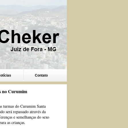
otícias
Contato
ros no Curumim
iras turmas do Curumim Santa
údo será repassado através da
iferenças e semelhanças do sexo
ara as crianças.