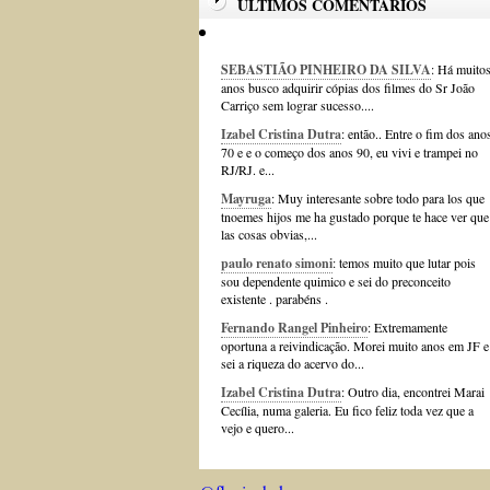
ÚLTIMOS COMENTÁRIOS
SEBASTIÃO PINHEIRO DA SILVA
: Há muito
anos busco adquirir cópias dos filmes do Sr João
Carriço sem lograr sucesso....
Izabel Cristina Dutra
: então.. Entre o fim dos ano
70 e e o começo dos anos 90, eu vivi e trampei no
RJ/RJ. e...
Mayruga
: Muy interesante sobre todo para los que
tnoemes hijos me ha gustado porque te hace ver que
las cosas obvias,...
paulo renato simoni
: temos muito que lutar pois
sou dependente quimico e sei do preconceito
existente . parabéns .
Fernando Rangel Pinheiro
: Extremamente
oportuna a reivindicação. Morei muito anos em JF e
sei a riqueza do acervo do...
Izabel Cristina Dutra
: Outro dia, encontrei Marai
Cecília, numa galeria. Eu fico feliz toda vez que a
vejo e quero...