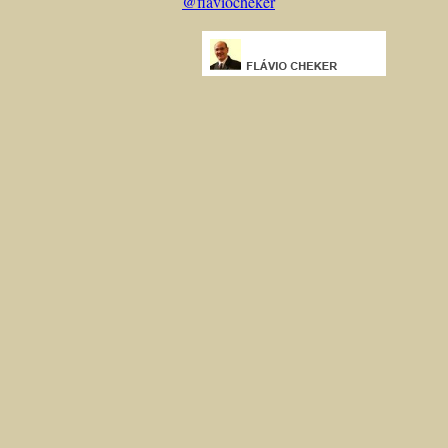
@flaviocheker