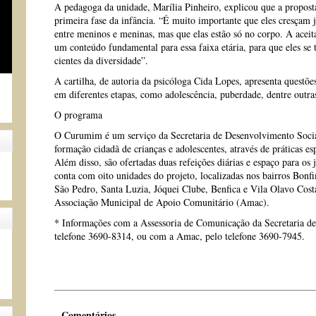
A pedagoga da unidade, Marília Pinheiro, explicou que a proposta 
primeira fase da infância. “É muito importante que eles cresçam 
entre meninos e meninas, mas que elas estão só no corpo. A aceita
um conteúdo fundamental para essa faixa etária, para que eles se 
cientes da diversidade”.
A cartilha, de autoria da psicóloga Cida Lopes, apresenta questõe
em diferentes etapas, como adolescência, puberdade, dentre outra
O programa
O Curumim é um serviço da Secretaria de Desenvolvimento Socia
formação cidadã de crianças e adolescentes, através de práticas espo
Além disso, são ofertadas duas refeições diárias e espaço para o
conta com oito unidades do projeto, localizadas nos bairros Bonf
São Pedro, Santa Luzia, Jóquei Clube, Benfica e Vila Olavo Cost
Associação Municipal de Apoio Comunitário (Amac).
* Informações com a Assessoria de Comunicação da Secretaria de
telefone 3690-8314, ou com a Amac, pelo telefone 3690-7945.
Comentários