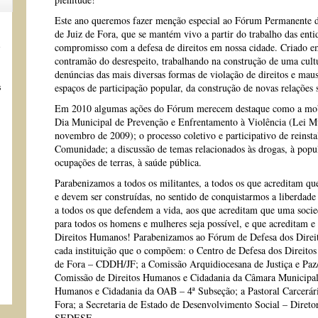
Este ano queremos fazer menção especial ao Fórum Permanente 
de Juiz de Fora, que se mantém vivo a partir do trabalho das enti
s
compromisso com a defesa de direitos em nossa cidade. Criado
contramão do desrespeito, trabalhando na construção de uma cultu
denúncias das mais diversas formas de violação de direitos e maus
espaços de participação popular, da construção de novas relações s
s
Em 2010 algumas ações do Fórum merecem destaque como a mobi
Dia Municipal de Prevenção e Enfrentamento à Violência (Lei Mu
novembro de 2009); o processo coletivo e participativo de reinst
Comunidade; a discussão de temas relacionados às drogas, à popul
ocupações de terras, à saúde pública.
Parabenizamos a todos os militantes, a todos os que acreditam q
e devem ser construídas, no sentido de conquistarmos a liberdad
a todos os que defendem a vida, aos que acreditam que uma soci
para todos os homens e mulheres seja possível, e que acreditam e
Direitos Humanos! Parabenizamos ao Fórum de Defesa dos Direit
cada instituição que o compõem: o Centro de Defesa dos Direito
de Fora – CDDH/JF; a Comissão Arquidiocesana de Justiça e Paz
Comissão de Direitos Humanos e Cidadania da Câmara Municipal;
Humanos e Cidadania da OAB – 4ª Subseção; a Pastoral Carcerári
Fora; a Secretaria de Estado de Desenvolvimento Social – Diretor
SEDESE.