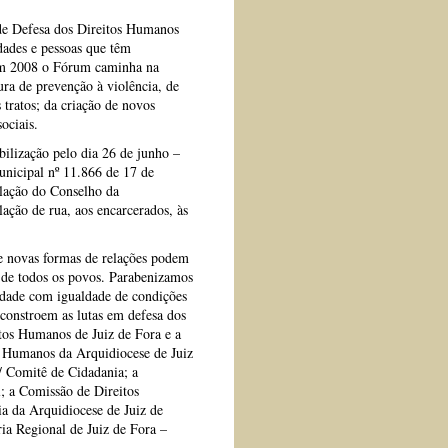
de Defesa dos Direitos Humanos
dades e pessoas que têm
 em 2008 o Fórum caminha na
ra de prevenção à violência, de
 tratos; da criação de novos
ociais.
lização pelo dia 26 de junho –
nicipal nº 11.866 de 17 de
alação do Conselho da
ação de rua, aos encarcerados, às
ue novas formas de relações podem
e de todos os povos. Parabenizamos
edade com igualdade de condições
 constroem as lutas em defesa dos
os Humanos de Juiz de Fora e a
s Humanos da Arquidiocese de Juiz
/ Comitê de Cidadania; a
 a Comissão de Direitos
a da Arquidiocese de Juiz de
ia Regional de Juiz de Fora –