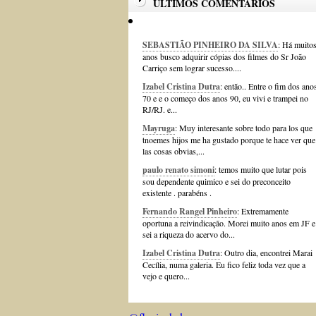
ÚLTIMOS COMENTÁRIOS
SEBASTIÃO PINHEIRO DA SILVA
: Há muito
anos busco adquirir cópias dos filmes do Sr João
Carriço sem lograr sucesso....
Izabel Cristina Dutra
: então.. Entre o fim dos ano
70 e e o começo dos anos 90, eu vivi e trampei no
RJ/RJ. e...
Mayruga
: Muy interesante sobre todo para los que
tnoemes hijos me ha gustado porque te hace ver que
las cosas obvias,...
paulo renato simoni
: temos muito que lutar pois
sou dependente quimico e sei do preconceito
existente . parabéns .
Fernando Rangel Pinheiro
: Extremamente
oportuna a reivindicação. Morei muito anos em JF e
sei a riqueza do acervo do...
Izabel Cristina Dutra
: Outro dia, encontrei Marai
Cecília, numa galeria. Eu fico feliz toda vez que a
vejo e quero...