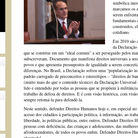
simbólica inere
marcamos os av
serem enfrenta
fundamentais 
construídos, e
cotidiano.
Em 2010 são c
da Declaração
que se constitui em um “ideal comum” a ser perseguido pelos mais
subscreveram. Documento que manifesta direitos universais a ser
povos e que apresenta pressupostos de igualdade a serem concretiz
diferenças. No Brasil, a Declaração sofreu uma “popularização às
padrão carregado de preconceitos e estereótipos – “direitos de ba
(muito mais do que o conteúdo técnico) da Declaração Universal
lido e entendido por todas as pessoas que se propõem à militância,
trabalho de defesa de direitos. E é com visão histórica, com vis
sempre retomá-la para defendê-la.
Neste sentido, defender Direitos Humanos hoje e, em especial no B
acesso dos cidadãos à participação política, à informação, ao traba
liberdade, às políticas públicas, entre outros. Defender Direitos 
pessoas com deficiência, das crianças e adolescentes, das mulheres
afrodescendentes, de todos os povos enfim. Defender Direitos H
plenitude!