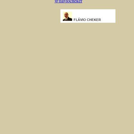
@flaviocheker