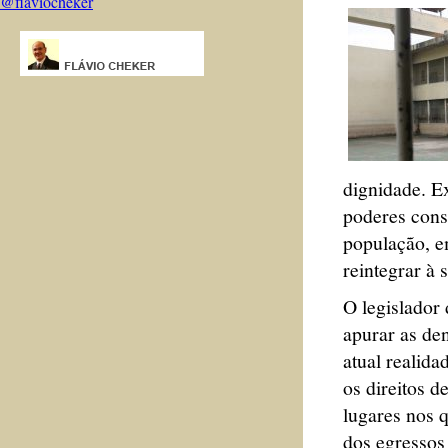
@flaviocheker
dignidade. Ex
poderes cons
população, e
reintegrar à 
O legislador 
apurar as den
atual realida
os direitos d
lugares nos q
dos egressos 