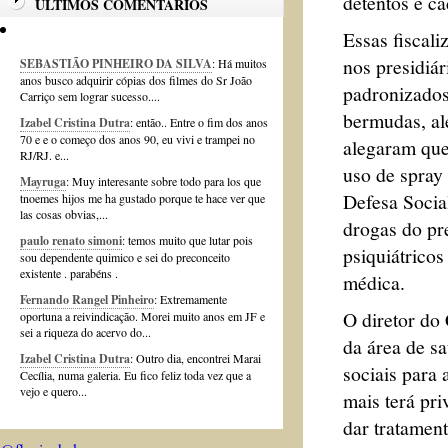
detentos e ca
ÚLTIMOS COMENTÁRIOS
Essas fiscali
nos presidiár
SEBASTIÃO PINHEIRO DA SILVA
: Há muitos
anos busco adquirir cópias dos filmes do Sr João
padronizados
Carriço sem lograr sucesso....
bermudas, alé
Izabel Cristina Dutra
: então.. Entre o fim dos anos
70 e e o começo dos anos 90, eu vivi e trampei no
alegaram que
RJ/RJ. e...
uso de spray
Mayruga
: Muy interesante sobre todo para los que
Defesa Socia
tnoemes hijos me ha gustado porque te hace ver que
las cosas obvias,...
drogas do pre
paulo renato simoni
: temos muito que lutar pois
psiquiátrico
sou dependente quimico e sei do preconceito
existente . parabéns .
médica.
Fernando Rangel Pinheiro
: Extremamente
O diretor do 
oportuna a reivindicação. Morei muito anos em JF e
sei a riqueza do acervo do...
da área de sa
Izabel Cristina Dutra
: Outro dia, encontrei Marai
sociais para
Cecília, numa galeria. Eu fico feliz toda vez que a
vejo e quero...
mais terá pri
dar tratamen