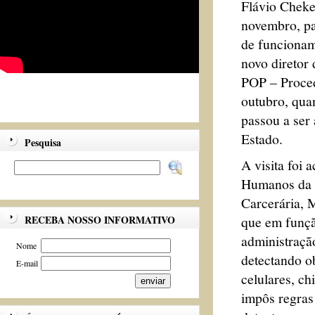
Flávio Cheker
novembro, pa
de funcionam
novo diretor
POP – Proced
outubro, quan
passou a ser
Estado.
Pesquisa
A visita foi
Humanos da O
Carcerária, 
que em função
RECEBA NOSSO INFORMATIVO
administraçã
Nome
detectando o
E-mail
celulares, ch
impôs regras