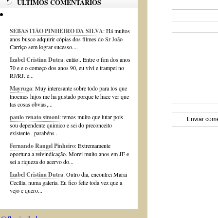
ÚLTIMOS COMENTÁRIOS
SEBASTIÃO PINHEIRO DA SILVA
: Há muitos
anos busco adquirir cópias dos filmes do Sr João
Carriço sem lograr sucesso....
Izabel Cristina Dutra
: então.. Entre o fim dos anos
70 e e o começo dos anos 90, eu vivi e trampei no
RJ/RJ. e...
Mayruga
: Muy interesante sobre todo para los que
tnoemes hijos me ha gustado porque te hace ver que
las cosas obvias,...
paulo renato simoni
: temos muito que lutar pois
sou dependente quimico e sei do preconceito
existente . parabéns .
Fernando Rangel Pinheiro
: Extremamente
oportuna a reivindicação. Morei muito anos em JF e
sei a riqueza do acervo do...
Izabel Cristina Dutra
: Outro dia, encontrei Marai
Cecília, numa galeria. Eu fico feliz toda vez que a
vejo e quero...