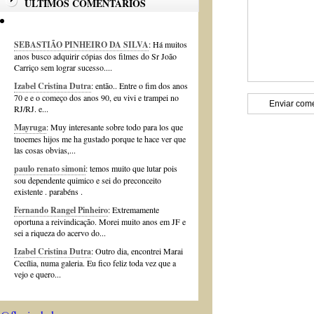
ÚLTIMOS COMENTÁRIOS
SEBASTIÃO PINHEIRO DA SILVA
: Há muitos
anos busco adquirir cópias dos filmes do Sr João
Carriço sem lograr sucesso....
Izabel Cristina Dutra
: então.. Entre o fim dos anos
70 e e o começo dos anos 90, eu vivi e trampei no
RJ/RJ. e...
Mayruga
: Muy interesante sobre todo para los que
tnoemes hijos me ha gustado porque te hace ver que
las cosas obvias,...
paulo renato simoni
: temos muito que lutar pois
sou dependente quimico e sei do preconceito
existente . parabéns .
Fernando Rangel Pinheiro
: Extremamente
oportuna a reivindicação. Morei muito anos em JF e
sei a riqueza do acervo do...
Izabel Cristina Dutra
: Outro dia, encontrei Marai
Cecília, numa galeria. Eu fico feliz toda vez que a
vejo e quero...