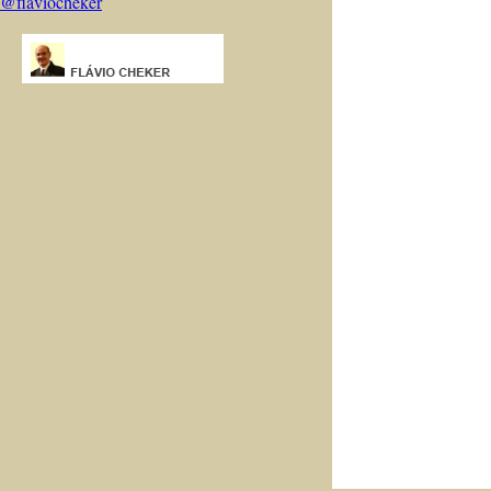
@flaviocheker