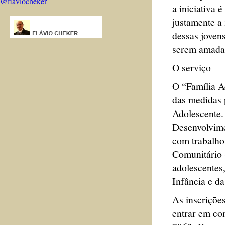
@flaviocheker
a iniciativa 
justamente a
dessas jovens
serem amadas
O serviço
O “Família A
das medidas p
Adolescente.
Desenvolvime
com trabalho
Comunitário 
adolescentes
Infância e d
As inscrições
entrar em co