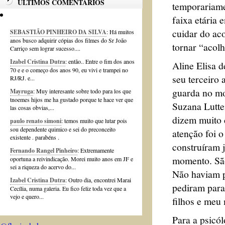
ÚLTIMOS COMENTÁRIOS
temporariamen
faixa etária 
cuidar do ac
SEBASTIÃO PINHEIRO DA SILVA
: Há muitos
anos busco adquirir cópias dos filmes do Sr João
tornar “acol
Carriço sem lograr sucesso....
Izabel Cristina Dutra
: então.. Entre o fim dos anos
Aline Elisa 
70 e e o começo dos anos 90, eu vivi e trampei no
seu terceiro
RJ/RJ. e...
guarda no mo
Mayruga
: Muy interesante sobre todo para los que
tnoemes hijos me ha gustado porque te hace ver que
Suzana Lutte
las cosas obvias,...
dizem muito 
paulo renato simoni
: temos muito que lutar pois
sou dependente quimico e sei do preconceito
atenção foi o
existente . parabéns .
construíram j
Fernando Rangel Pinheiro
: Extremamente
momento. São
oportuna a reivindicação. Morei muito anos em JF e
sei a riqueza do acervo do...
Não haviam pe
Izabel Cristina Dutra
: Outro dia, encontrei Marai
pediram para
Cecília, numa galeria. Eu fico feliz toda vez que a
vejo e quero...
filhos e meu
Para a psicó