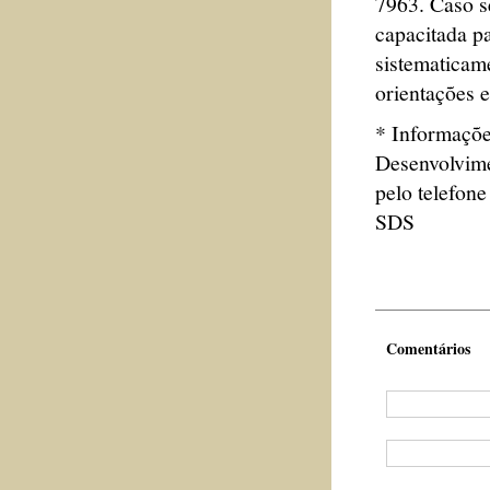
7963. Caso s
capacitada p
sistematicam
orientações e
* Informaçõe
Desenvolvime
pelo telefon
SDS
Comentários