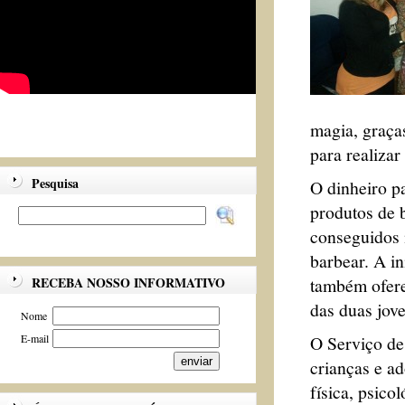
magia, graças
para realizar
Pesquisa
O dinheiro p
produtos de 
conseguidos 
barbear. A i
também ofere
RECEBA NOSSO INFORMATIVO
das duas jov
Nome
O Serviço de
E-mail
crianças e ad
física, psico