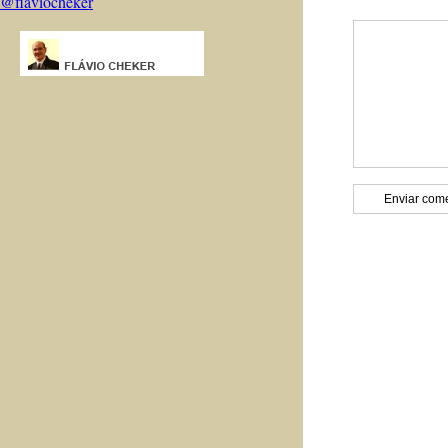
@flaviocheker