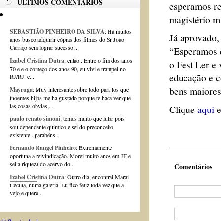
ÚLTIMOS COMENTÁRIOS
esperamos re
magistério mu
SEBASTIÃO PINHEIRO DA SILVA
: Há muitos
Já aprovado,
anos busco adquirir cópias dos filmes do Sr João
Carriço sem lograr sucesso....
“Esperamos q
Izabel Cristina Dutra
: então.. Entre o fim dos anos
o Fest Ler e 
70 e e o começo dos anos 90, eu vivi e trampei no
educação e c
RJ/RJ. e...
bens maiores 
Mayruga
: Muy interesante sobre todo para los que
tnoemes hijos me ha gustado porque te hace ver que
las cosas obvias,...
Clique
aqui
e
paulo renato simoni
: temos muito que lutar pois
sou dependente quimico e sei do preconceito
existente . parabéns .
Fernando Rangel Pinheiro
: Extremamente
oportuna a reivindicação. Morei muito anos em JF e
sei a riqueza do acervo do...
Comentários
Izabel Cristina Dutra
: Outro dia, encontrei Marai
Cecília, numa galeria. Eu fico feliz toda vez que a
vejo e quero...