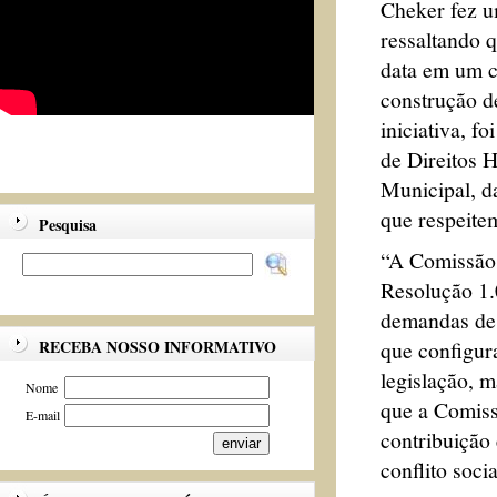
Cheker fez 
ressaltando 
data em um c
construção d
iniciativa, f
de Direitos 
Municipal, d
que respeitem
Pesquisa
“A Comissão 
Resolução 1.
demandas de 
que configura
RECEBA NOSSO INFORMATIVO
legislação, m
Nome
que a Comiss
E-mail
contribuição 
conflito socia