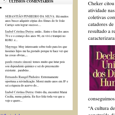
ÚLTIMOS COMENTÁRIOS
Cheker citou
atividade na
coletivas com
SEBASTIÃO PINHEIRO DA SILVA
: Há muitos
anos busco adquirir cópias dos filmes do Sr João
catadores de 
Carriço sem lograr sucesso....
resultado a r
Izabel Cristina Dutra
: então.. Entre o fim dos anos
70 e e o começo dos anos 90, eu vivi e trampei no
caracterizar
RJ/RJ. e...
Mayruga
: Muy interesante sobre todo para los que
tnoemes hijos me ha gustado porque te hace ver que
las cosas obvias,...
paulo renato simoni
: temos muito que lutar pois
sou dependente quimico e sei do preconceito
existente . parabéns .
Fernando Rangel Pinheiro
: Extremamente
oportuna a reivindicação. Morei muito anos em JF e
sei a riqueza do acervo do...
Izabel Cristina Dutra
: Outro dia, encontrei Marai
Cecília, numa galeria. Eu fico feliz toda vez que a
conseguimos 
vejo e quero...
“A cultura d
construída d