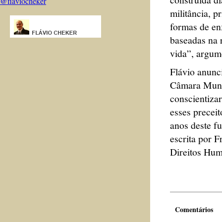
@flaviocheker
militância, p
formas de enx
baseadas na 
vida”, argum
Flávio anunc
Câmara Munic
conscientizar
esses precei
anos deste f
escrita por F
Direitos Hu
Comentários