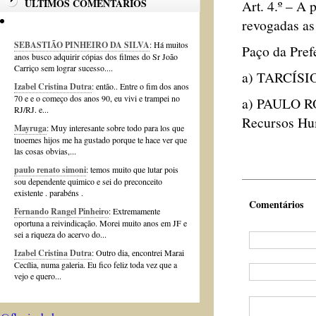
ÚLTIMOS COMENTÁRIOS
Art. 4.º – A 
revogadas as
SEBASTIÃO PINHEIRO DA SILVA
: Há muitos
Paço da Prefe
anos busco adquirir cópias dos filmes do Sr João
Carriço sem lograr sucesso....
a) TARCÍSIO
Izabel Cristina Dutra
: então.. Entre o fim dos anos
70 e e o começo dos anos 90, eu vivi e trampei no
a) PAULO RO
RJ/RJ. e...
Recursos Hu
Mayruga
: Muy interesante sobre todo para los que
tnoemes hijos me ha gustado porque te hace ver que
las cosas obvias,...
paulo renato simoni
: temos muito que lutar pois
sou dependente quimico e sei do preconceito
existente . parabéns .
Comentários
Fernando Rangel Pinheiro
: Extremamente
oportuna a reivindicação. Morei muito anos em JF e
sei a riqueza do acervo do...
Izabel Cristina Dutra
: Outro dia, encontrei Marai
Cecília, numa galeria. Eu fico feliz toda vez que a
vejo e quero...