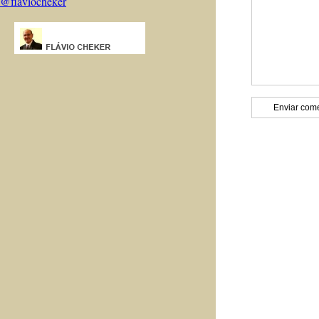
@flaviocheker