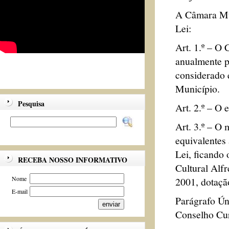
A Câmara Mun
Lei:
Art. 1.º – O
anualmente p
considerado 
Município.
Pesquisa
Art. 2.º – O 
Art. 3.º – O 
equivalentes 
Lei, ficando 
RECEBA NOSSO INFORMATIVO
Cultural Alf
Nome
2001, dotação
E-mail
Parágrafo Úni
Conselho C