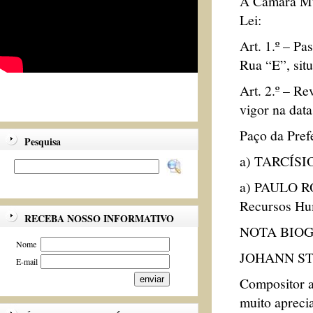
A Câmara Mun
Lei:
Art. 1.º – 
Rua “E”, sit
Art. 2.º – Re
vigor na data
Paço da Pref
Pesquisa
a) TARCÍSIO
a) PAULO RO
Recursos Hu
RECEBA NOSSO INFORMATIVO
NOTA BIO
Nome
JOHANN S
E-mail
Compositor au
muito apreci