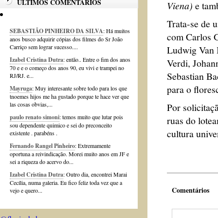
ÚLTIMOS COMENTÁRIOS
Viena)
e tam
Trata-se de 
SEBASTIÃO PINHEIRO DA SILVA
: Há muitos
com Carlos 
anos busco adquirir cópias dos filmes do Sr João
Carriço sem lograr sucesso....
Ludwig Van B
Izabel Cristina Dutra
: então.. Entre o fim dos anos
Verdi, Johan
70 e e o começo dos anos 90, eu vivi e trampei no
Sebastian Ba
RJ/RJ. e...
para o flores
Mayruga
: Muy interesante sobre todo para los que
tnoemes hijos me ha gustado porque te hace ver que
las cosas obvias,...
Por solicita
paulo renato simoni
: temos muito que lutar pois
ruas do lote
sou dependente quimico e sei do preconceito
cultura unive
existente . parabéns .
Fernando Rangel Pinheiro
: Extremamente
oportuna a reivindicação. Morei muito anos em JF e
sei a riqueza do acervo do...
Izabel Cristina Dutra
: Outro dia, encontrei Marai
Cecília, numa galeria. Eu fico feliz toda vez que a
Comentários
vejo e quero...