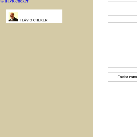
@flaviocheker