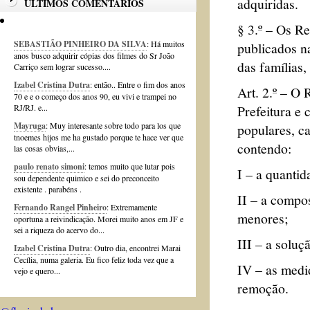
adquiridas.
ÚLTIMOS COMENTÁRIOS
§ 3.º – Os R
SEBASTIÃO PINHEIRO DA SILVA
: Há muitos
publicados n
anos busco adquirir cópias dos filmes do Sr João
das famílias,
Carriço sem lograr sucesso....
Izabel Cristina Dutra
: então.. Entre o fim dos anos
Art. 2.º – O
70 e e o começo dos anos 90, eu vivi e trampei no
Prefeitura e
RJ/RJ. e...
Mayruga
: Muy interesante sobre todo para los que
populares, ca
tnoemes hijos me ha gustado porque te hace ver que
contendo:
las cosas obvias,...
paulo renato simoni
: temos muito que lutar pois
I – a quantid
sou dependente quimico e sei do preconceito
existente . parabéns .
II – a compo
Fernando Rangel Pinheiro
: Extremamente
menores;
oportuna a reivindicação. Morei muito anos em JF e
sei a riqueza do acervo do...
III – a solu
Izabel Cristina Dutra
: Outro dia, encontrei Marai
Cecília, numa galeria. Eu fico feliz toda vez que a
IV – as medid
vejo e quero...
remoção.