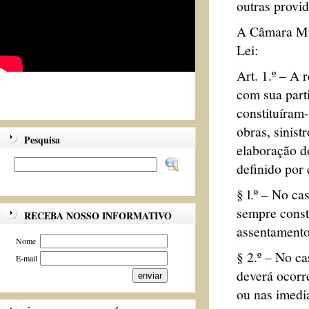
outras provid
A Câmara Mun
Lei:
Art. 1.º – A
com sua part
constituíram
obras, sinist
Pesquisa
elaboração d
definido por 
§ l.º – No c
sempre consti
RECEBA NOSSO INFORMATIVO
assentamento
Nome
§ 2.º – No ca
E-mail
deverá ocorr
ou nas imedi