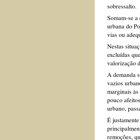
sobressalto.
Somam-se a e
urbana do Po
vias ou adeq
Nestas situa
excluídas que
valorização 
A demanda so
vazios urban
marginais às 
pouco afeito
urbano, pass
É justamente
principalment
remoções, que