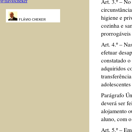
@flaviocheker
Art. 3.º – N
circunstânci
higiene e pri
cozinha e sa
prorrogáveis
Art. 4.º – N
efetuar desa
constatado o 
adquiridos co
transferência
adolescentes 
Parágrafo Úni
deverá ser f
alojamento o
aluno, com o
Art. 5.º – E