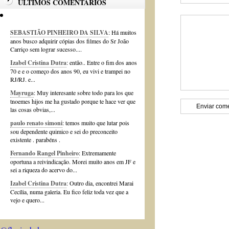
ÚLTIMOS COMENTÁRIOS
SEBASTIÃO PINHEIRO DA SILVA
: Há muitos
anos busco adquirir cópias dos filmes do Sr João
Carriço sem lograr sucesso....
Izabel Cristina Dutra
: então.. Entre o fim dos anos
70 e e o começo dos anos 90, eu vivi e trampei no
RJ/RJ. e...
Mayruga
: Muy interesante sobre todo para los que
tnoemes hijos me ha gustado porque te hace ver que
las cosas obvias,...
paulo renato simoni
: temos muito que lutar pois
sou dependente quimico e sei do preconceito
existente . parabéns .
Fernando Rangel Pinheiro
: Extremamente
oportuna a reivindicação. Morei muito anos em JF e
sei a riqueza do acervo do...
Izabel Cristina Dutra
: Outro dia, encontrei Marai
Cecília, numa galeria. Eu fico feliz toda vez que a
vejo e quero...