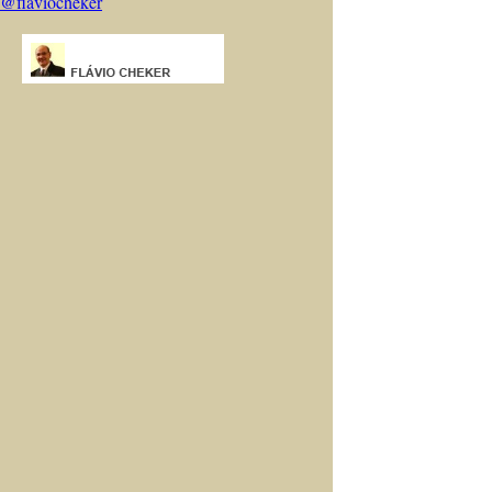
@flaviocheker