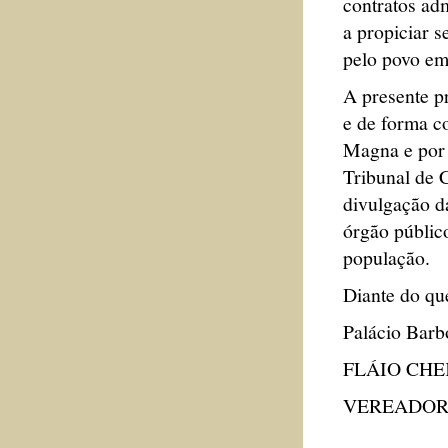
contratos adm
a propiciar s
pelo povo em 
A presente pr
e de forma c
Magna e por 
Tribunal de 
divulgação d
órgão públic
população.
Diante do que
Palácio Barb
FLÁIO CH
VEREADOR