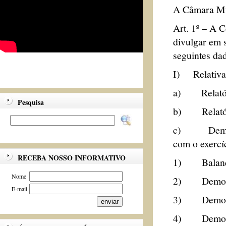
A Câmara Mun
Art. 1º – A
divulgar em s
seguintes da
I) Relativam
a) Relatóri
Pesquisa
b) Relatóri
c) Demonstr
com o exercí
RECEBA NOSSO INFORMATIVO
1) Balanço
Nome
2) Demonstr
E-mail
3) Demonstr
4) Demonstr