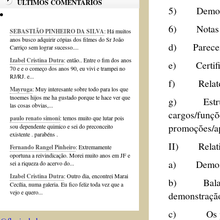
ÚLTIMOS COMENTÁRIOS
5) Demonstr
6) Notas Ex
SEBASTIÃO PINHEIRO DA SILVA
: Há muitos
anos busco adquirir cópias dos filmes do Sr João
d) Parecer 
Carriço sem lograr sucesso....
Izabel Cristina Dutra
: então.. Entre o fim dos anos
e) Certifica
70 e e o começo dos anos 90, eu vivi e trampei no
RJ/RJ. e...
f) Relatório
Mayruga
: Muy interesante sobre todo para los que
tnoemes hijos me ha gustado porque te hace ver que
g) Estrutur
las cosas obvias,...
cargos/funçõ
paulo renato simoni
: temos muito que lutar pois
promoções/ap
sou dependente quimico e sei do preconceito
existente . parabéns .
II) Relativ
Fernando Rangel Pinheiro
: Extremamente
oportuna a reivindicação. Morei muito anos em JF e
a) Demonstr
sei a riqueza do acervo do...
Izabel Cristina Dutra
: Outro dia, encontrei Marai
b) Balancet
Cecília, numa galeria. Eu fico feliz toda vez que a
vejo e quero...
demonstração
c) Os proce