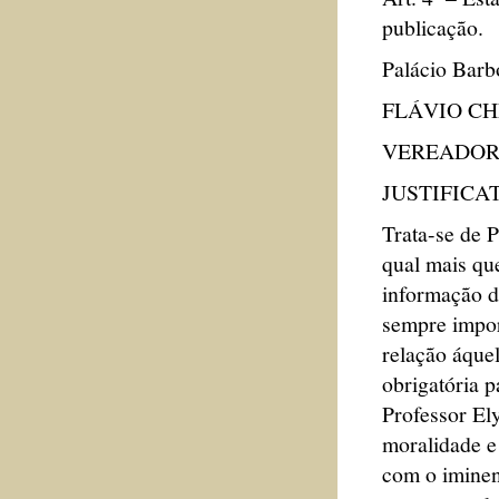
publicação.
Palácio Barb
FLÁVIO C
VEREADOR
JUSTIFICA
Trata-se de P
qual mais qu
informação d
sempre import
relação áque
obrigatória 
Professor Ely
moralidade e 
com o iminent