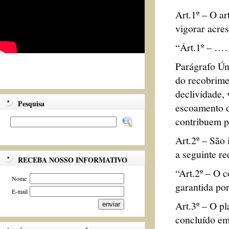
Art.1º – O ar
vigorar acre
“Árt.1º
Parágrafo Ún
do recobrime
declividade,
Pesquisa
escoamento d
contribuem p
Art.2º – São 
a seguinte re
RECEBA NOSSO INFORMATIVO
“Art.2º – O 
Nome
garantida por
E-mail
Art.3º – O pl
concluído em 