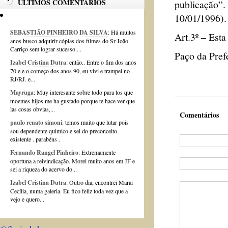
ÚLTIMOS COMENTÁRIOS
publicaçã
10/01/1996).
SEBASTIÃO PINHEIRO DA SILVA
: Há muitos
Art.3º – Esta
anos busco adquirir cópias dos filmes do Sr João
Carriço sem lograr sucesso....
Paço da Pref
Izabel Cristina Dutra
: então.. Entre o fim dos anos
70 e e o começo dos anos 90, eu vivi e trampei no
RJ/RJ. e...
Mayruga
: Muy interesante sobre todo para los que
tnoemes hijos me ha gustado porque te hace ver que
las cosas obvias,...
Comentários
paulo renato simoni
: temos muito que lutar pois
sou dependente quimico e sei do preconceito
existente . parabéns .
Fernando Rangel Pinheiro
: Extremamente
oportuna a reivindicação. Morei muito anos em JF e
sei a riqueza do acervo do...
Izabel Cristina Dutra
: Outro dia, encontrei Marai
Cecília, numa galeria. Eu fico feliz toda vez que a
vejo e quero...