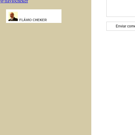
@flaviocheker